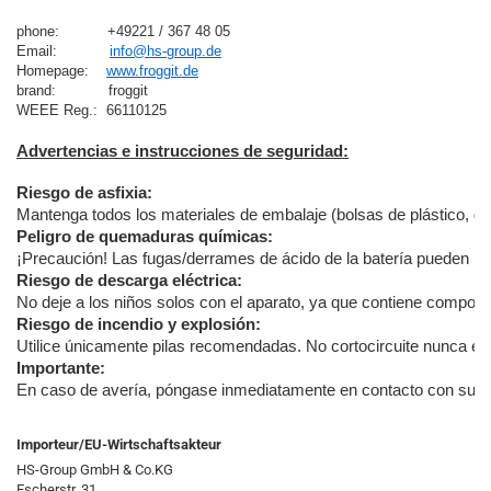
phone:           +49221 / 367 48 05
Email:            
info@hs-group.de
Homepage:    
www.froggit.de
brand:            froggit

Advertencias e instrucciones de seguridad:
Riesgo de asfixia:
Mantenga todos los materiales de embalaje (bolsas de plástico, goma
Peligro de quemaduras químicas:
¡Precaución! Las fugas/derrames de ácido de la batería pueden pro
Riesgo de descarga eléctrica:
No deje a los niños solos con el aparato, ya que contiene componen
Riesgo de incendio y explosión:
Utilice únicamente pilas recomendadas. No cortocircuite nunca el a
Importante:
En caso de avería, póngase inmediatamente en contacto con su distr
Importeur/EU-Wirtschaftsakteur
HS-Group GmbH & Co.KG
Escherstr. 31