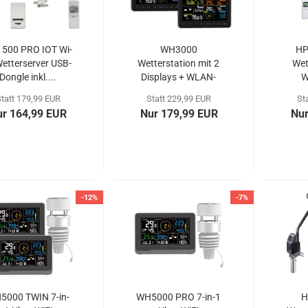
500 PRO IOT Wi-
WH3000
HP
Wetterserver USB-
Wetterstation mit 2
Wet
Dongle inkl....
Displays + WLAN-
W
Funktion...
Da
tatt 179,99 EUR
Statt 229,99 EUR
St
ur 164,99 EUR
Nur 179,99 EUR
Nur
-12%
-7%
5000 TWIN 7-in-
WH5000 PRO 7-in-1
H