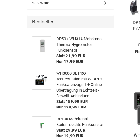
% B-Ware
Bestseller
DP1
Fi 
DP50 / WH31A Mehrkanal
Thermo-Hygrometer
S
Funksensor
N
Statt 21,99 EUR
Nur 17,99 EUR
WH3000 SE PRO
Wetterstation mit WLAN +
Funkdatenzugriff + Online-
Übertragung in Echtzeit -
Ecowitt-Anbindung
Statt 159,99 EUR
Nur 129,99 EUR
DP100 Mehrkanal
Bodenfeuchte Funksensor
Statt 29,99 EUR
WH
Nur 19,99 EUR