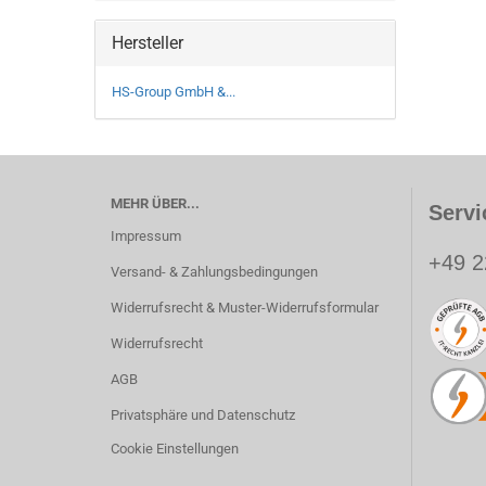
Hersteller
HS-Group GmbH &...
MEHR ÜBER...
Servi
Impressum
+49 2
Versand- & Zahlungsbedingungen
Widerrufsrecht & Muster-Widerrufsformular
Widerrufsrecht
AGB
Privatsphäre und Datenschutz
Cookie Einstellungen