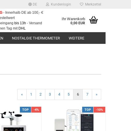
DE
Kundenlogin
Merkzettel
NG
- Innerhalb DE ab 100,- €
estellwert
Ihr Warenkorb
gseingang
bis 13h
- Versand
0,00 EUR
hen Tag mit
DHL
EN
NOSTALGIE THERMOMETER
WEITERE
«
1
2
3
4
5
6
7
»
TOP
-4%
TOP
-10%