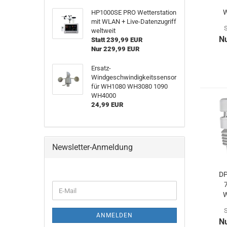
W
HP1000SE PRO Wetterstation
mit WLAN + Live-Datenzugriff
S
weltweit
N
Statt 239,99 EUR
Nur 229,99 EUR
Ersatz-
Windgeschwindigkeitssensor
für WH1080 WH3080 1090
WH4000
24,99 EUR
Newsletter-Anmeldung
DP
WEITER
E-
ZUR
W
Mail
NEWSLETTER-
S
ANMELDUNG
ANMELDEN
N