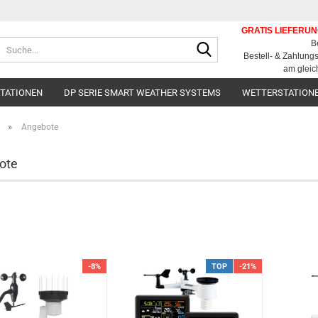
GRATIS LIEFERU
Suche...
B
Bestell- & Zahlun
am gleic
STATIONEN
DP SERIE SMART WEATHER SYSTEMS
WETTERSTATION
»
Angebote
ote
-8%
TOP
-21%