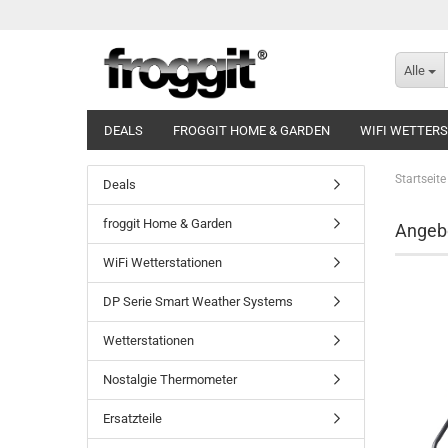
Alle
DEALS
FROGGIT HOME & GARDEN
WIFI WETTER
Startseite
Deals
froggit Home & Garden
Angeb
WiFi Wetterstationen
DP Serie Smart Weather Systems
Wetterstationen
Nostalgie Thermometer
Ersatzteile