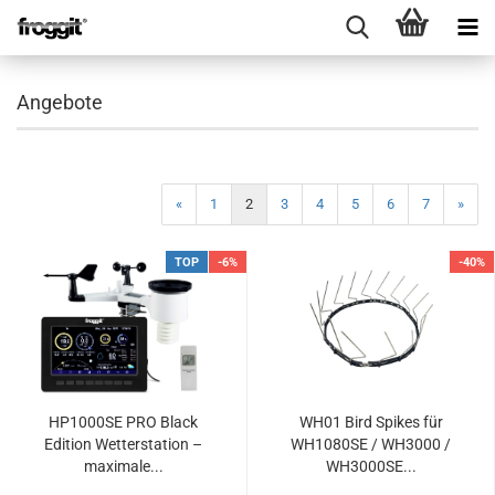
Angebote
«
1
2
3
4
5
6
7
»
TOP
-6%
-40%
HP1000SE PRO Black
WH01 Bird Spikes für
Edition Wetterstation –
WH1080SE / WH3000 /
maximale...
WH3000SE...