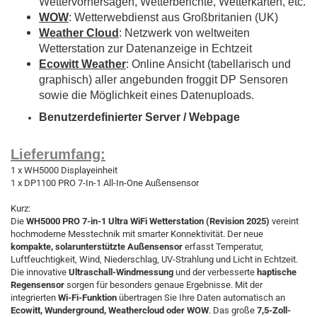
Wettervorhersagen, Wetterberichte, Wetterkarten, etc.
WOW
: Wetterwebdienst aus Großbritanien (UK)
Weather Cloud
: Netzwerk von weltweiten
Wetterstation zur Datenanzeige in Echtzeit
Ecowitt Weather
: Online Ansicht (tabellarisch und
graphisch) aller angebunden froggit DP Sensoren
sowie die Möglichkeit eines Datenuploads.
Benutzerdefinierter Server / Webpage
Lieferumfang:
1 x WH5000 Displayeinheit
1 x DP1100 PRO 7-In-1 All-In-One Außensensor
Kurz:
Die
WH5000 PRO 7-in-1 Ultra WiFi Wetterstation (Revision 2025)
vereint
hochmoderne Messtechnik mit smarter Konnektivität. Der neue
kompakte, solarunterstützte Außensensor
erfasst Temperatur,
Luftfeuchtigkeit, Wind, Niederschlag, UV-Strahlung und Licht in Echtzeit.
Die innovative
Ultraschall-Windmessung
und der verbesserte
haptische
Regensensor
sorgen für besonders genaue Ergebnisse. Mit der
integrierten
Wi-Fi-Funktion
übertragen Sie Ihre Daten automatisch an
Ecowitt, Wunderground, Weathercloud oder WOW
. Das große
7,5-Zoll-