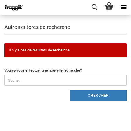
Autres critères de recherche
Il n`y a pas de résultats de recherche.
VOULEZ-
Voulez-vous effectuer une nouvelle recherche?
VOUS
EFFECTUER
UNE
NOUVELLE
CHERCHER
RECHERCHE?