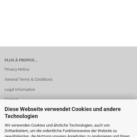
PLUS À PROPOS...
Privacy Notice
General Terms & Conditions
Legal Information
Contact
Diese Webseite verwendet Cookies und andere
Shipping & payment conditions
Technologien
Right of Withdrawal / Model Withdrawal Form
Wir verwenden Cookies und ähnliche Technologien, auch von
Cookie Einstellungen
Drittanbietern, um die ordentliche Funktionsweise der Website zu
gewährleisten, die Nutzung unseres Angebotes zu analysieren und Ihnen