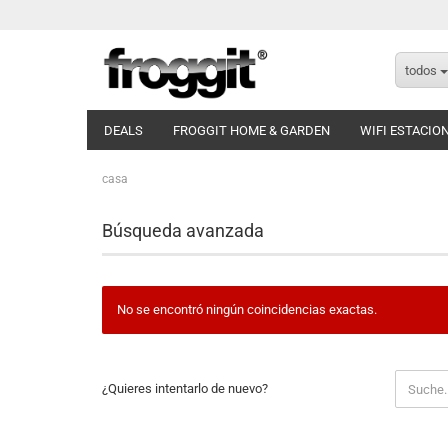
todos
DEALS
FROGGIT HOME & GARDEN
WIFI ESTACIO
casa
Búsqueda avanzada
No se encontró ningún coincidencias exactas.
¿QUIERES
¿Quieres intentarlo de nuevo?
INTENTARLO
DE
NUEVO?