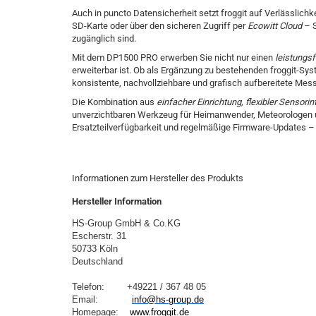
Auch in puncto Datensicherheit setzt froggit auf Verlässlichke
SD-Karte oder über den sicheren Zugriff per
Ecowitt Cloud
– S
zugänglich sind.
Mit dem DP1500 PRO erwerben Sie nicht nur einen
leistungs
erweiterbar ist. Ob als Ergänzung zu bestehenden froggit-Sys
konsistente, nachvollziehbare und grafisch aufbereitete Mes
Die Kombination aus
einfacher Einrichtung, flexibler Sensorin
unverzichtbaren Werkzeug für Heimanwender, Meteorologen und
Ersatzteilverfügbarkeit und regelmäßige Firmware-Updates – ein
Informationen zum Hersteller des Produkts
Hersteller Information
HS-Group GmbH & Co.KG
Escherstr. 31
50733 Köln
Deutschland
Telefon:        +49221 / 367 48 05
Email:            
info@hs-group.de
Homepage:  
  www.
froggit.de