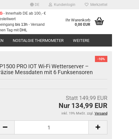
DE
Kundenlogin
Merkzettel
NG
- Innerhalb DE ab 100,- €
estellwert
Ihr Warenkorb
gseingang
bis 13h
- Versand
0,00 EUR
hen Tag mit
DHL
EN
NOSTALGIE THERMOMETER
WEITERE
-10%
P1500 PRO IOT Wi-Fi Wetterserver –
räzise Messdaten mit 6 Funksensoren
Statt 149,99 EUR
Nur 134,99 EUR
inkl. 19% MwSt. zzgl.
Versand