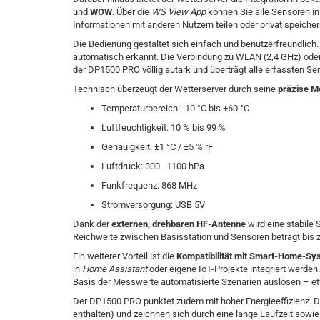
und
WOW
. Über die
WS View App
können Sie alle Sensoren in
Informationen mit anderen Nutzern teilen oder privat speicher
Die Bedienung gestaltet sich einfach und benutzerfreundlich
automatisch erkannt. Die Verbindung zu WLAN (2,4 GHz) oder 
der DP1500 PRO völlig autark und überträgt alle erfassten Se
Technisch überzeugt der Wetterserver durch seine
präzise M
Temperaturbereich: -10 °C bis +60 °C
Luftfeuchtigkeit: 10 % bis 99 %
Genauigkeit: ±1 °C / ±5 % rF
Luftdruck: 300–1100 hPa
Funkfrequenz: 868 MHz
Stromversorgung: USB 5V
Dank der
externen, drehbaren HF-Antenne
wird eine stabile 
Reichweite zwischen Basisstation und Sensoren beträgt bis 
Ein weiterer Vorteil ist die
Kompatibilität mit Smart-Home-S
in
Home Assistant
oder eigene IoT-Projekte integriert werden
Basis der Messwerte automatisierte Szenarien auslösen – e
Der DP1500 PRO punktet zudem mit hoher Energieeffizienz. Die
enthalten) und zeichnen sich durch eine lange Laufzeit sowi