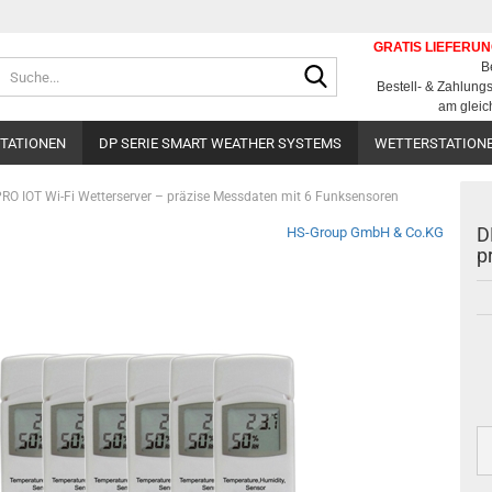
GRATIS LIEFERU
Suche...
B
Bestell- & Zahlun
am gleic
STATIONEN
DP SERIE SMART WEATHER SYSTEMS
WETTERSTATION
O IOT Wi-Fi Wetterserver – präzise Messdaten mit 6 Funksensoren
D
HS-Group GmbH & Co.KG
p