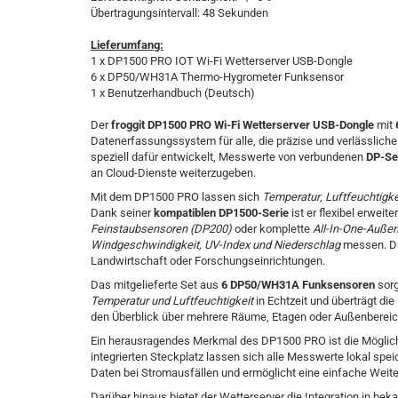
Übertragungsintervall: 48 Sekunden
Lieferumfang:
1 x DP1500 PRO IOT Wi-Fi Wetterserver USB-Dongle
6 x DP50/WH31A Thermo-Hygrometer Funksensor
1 x Benutzerhandbuch (Deutsch)
Der
froggit DP1500 PRO Wi-Fi Wetterserver USB-Dongle
mit
Datenerfassungssystem für alle, die präzise und verlässlich
speziell dafür entwickelt, Messwerte von verbundenen
DP-Se
an Cloud-Dienste weiterzugeben.
Mit dem DP1500 PRO lassen sich
Temperatur
,
Luftfeuchtigke
Dank seiner
kompatiblen DP1500-Serie
ist er flexibel erwei
Feinstaubsensoren (DP200)
oder komplette
All-In-One-Auße
Windgeschwindigkeit, UV-Index und Niederschlag
messen. Da
Landwirtschaft oder Forschungseinrichtungen.
Das mitgelieferte Set aus
6 DP50/WH31A Funksensoren
sorg
Temperatur und Luftfeuchtigkeit
in Echtzeit und überträgt die
den Überblick über mehrere Räume, Etagen oder Außenbereic
Ein herausragendes Merkmal des DP1500 PRO ist die Möglic
integrierten Steckplatz lassen sich alle Messwerte lokal spe
Daten bei Stromausfällen und ermöglicht eine einfache Weit
Darüber hinaus bietet der Wetterserver die Integration in be