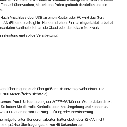
 Echtzeit überwachen, historische Daten grafisch darstellen und die
n.
. Nach Anschluss über USB an einen Router oder PC wird das Gerät
LAN (Ethernet) erfolgt im Handumdrehen. Einmal eingerichtet, arbeitet
nsordaten kontinuierlich an die Cloud oder das lokale Netzwerk.
essleistung
und solide Verarbeitung:
Signalübertragung auch über größere Distanzen gewährleistet. Die
zu
100 Meter
(freies Sichtfeld).
ystemen
. Durch Unterstützung der
HTTP-API
können Wetterdaten direkt
. So haben Sie die volle Kontrolle über Ihre Umgebung und können auf
twa zur Steuerung von Heizung, Lüftung oder Bewässerung.
 mitgelieferten Sensoren arbeiten batteriebetrieben (2×AA, nicht
e eine präzise Übertragungsrate von
48 Sekunden
aus.