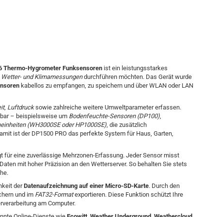
6 Thermo-Hygrometer Funksensoren
ist ein leistungsstarkes
e
Wetter- und Klimamessungen
durchführen möchten. Das Gerät wurde
nsoren
kabellos zu empfangen, zu speichern und über WLAN oder LAN
it
,
Luftdruck
sowie zahlreiche weitere Umweltparameter erfassen.
terbar – beispielsweise um
Bodenfeuchte-Sensoren (DP100)
,
neinheiten (WH3000SE oder HP1000SE)
, die zusätzlich
mit ist der DP1500 PRO das perfekte System für Haus, Garten,
t für eine zuverlässige Mehrzonen-Erfassung. Jeder Sensor misst
 Daten mit hoher Präzision an den Wetterserver. So behalten Sie stets
he.
hkeit der
Datenaufzeichnung auf einer Micro-SD-Karte
. Durch den
ichern und im
FAT32-Format
exportieren. Diese Funktion schützt Ihre
erverarbeitung am Computer.
kannte Online-Dienste wie
Ecowitt
,
Weather Underground
,
Weathercloud