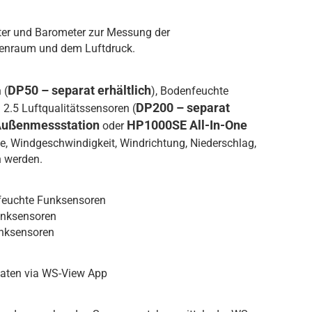
ter und Barometer zur Messung der
nenraum und dem Luftdruck.
DP50 – separat erhältlich
 (
), Bodenfeuchte
DP200 – separat
M 2.5 Luftqualitätssensoren (
Außenmessstation
HP1000SE All-In-One
oder
e, Windgeschwindigkeit, Windrichtung, Niederschlag,
n werden.
tfeuchte Funksensoren
unksensoren
unksensoren
daten via WS-View App