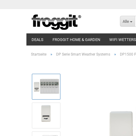
Alle
DEALS
FROGGIT HOME & GARDEN
WIFI WETTER
»
»
Startseite
DP Serie Smart Weather Systems
DP1500 PR