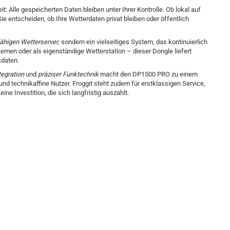
it: Alle gespeicherten Daten bleiben unter Ihrer Kontrolle. Ob lokal auf
ie entscheiden, ob Ihre Wetterdaten privat bleiben oder öffentlich
fähigen Wetterserver
, sondern ein vielseitiges System, das kontinuierlich
temen oder als eigenständige Wetterstation – dieser Dongle liefert
sdaten.
tegration
und
präziser Funktechnik
macht den DP1500 PRO zu einem
 technikaffine Nutzer. Froggit steht zudem für erstklassigen Service,
e Investition, die sich langfristig auszahlt.