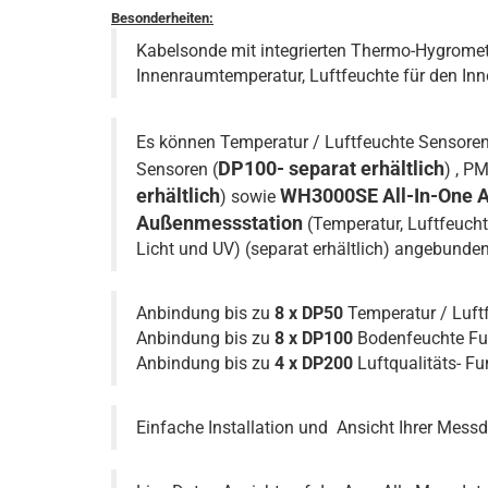
Besonderheiten:
Kabelsonde mit integrierten Thermo-Hygrome
Innenraumtemperatur, Luftfeuchte für den In
Es können Temperatur / Luftfeuchte Sensoren
DP100- separat erhältlich
Sensoren (
) , P
erhältlich
WH3000SE All-In-One 
) sowie
Außenmessstation
(Temperatur, Luftfeucht
Licht und UV) (separat erhältlich) angebunde
Anbindung bis zu
8 x DP50
Temperatur / Luf
Anbindung bis zu
8 x DP100
Bodenfeuchte F
Anbindung bis zu
4 x DP200
Luftqualitäts- F
Einfache Installation und
Ansicht Ihrer Mess