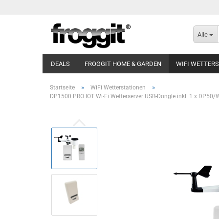
Alle
DEALS
FROGGIT HOME & GARDEN
WIFI WETTER
»
»
Startseite
WiFi Wetterstationen
DP1500 PRO IOT Wi-Fi Wetterserver USB-Dongle inkl. 1 x DP5