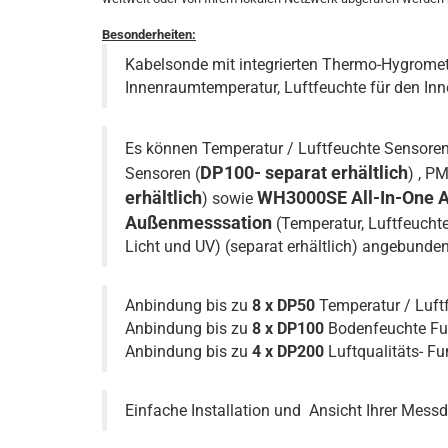
Besonderheiten:
Kabelsonde mit integrierten Thermo-Hygrome
Innenraumtemperatur, Luftfeuchte für den In
Es können Temperatur / Luftfeuchte Sensoren
DP100- separat erhältlich
Sensoren (
) , P
erhältlich
WH3000SE All-In-One 
) sowie
Außenmesssation
(Temperatur, Luftfeucht
Licht und UV) (separat erhältlich) angebunde
Anbindung bis zu
8 x DP50
Temperatur / Luf
Anbindung bis zu
8 x DP100
Bodenfeuchte F
Anbindung bis zu
4 x DP200
Luftqualitäts- F
Einfache Installation und
Ansicht Ihrer Mess