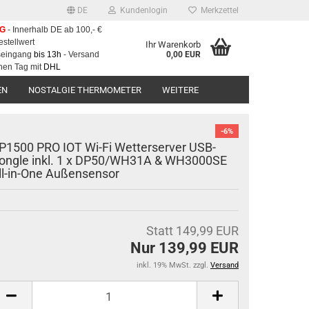
DE
Kundenlogin
Merkzettel
NG
- Innerhalb DE ab 100,- €
estellwert
Ihr Warenkorb
gseingang
bis 13h
- Versand
0,00 EUR
hen Tag mit
DHL
EN
NOSTALGIE THERMOMETER
WEITERE
-6%
P1500 PRO IOT Wi-Fi Wetterserver USB-
ongle inkl. 1 x DP50/WH31A & WH3000SE
ll-in-One Außensensor
Statt 149,99 EUR
Nur 139,99 EUR
inkl. 19% MwSt. zzgl.
Versand