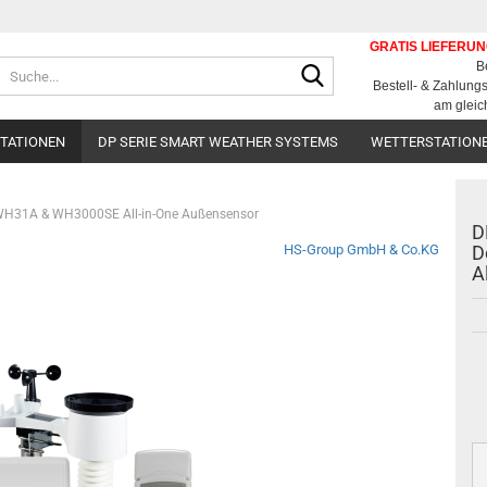
GRATIS LIEFERU
Suche...
B
Bestell- & Zahlun
am gleic
STATIONEN
DP SERIE SMART WEATHER SYSTEMS
WETTERSTATION
0/WH31A & WH3000SE All-in-One Außensensor
D
HS-Group GmbH & Co.KG
D
A