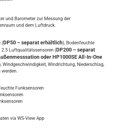
ter und Barometer zur Messung der
nenraum und dem Luftdruck.
DP50 – separat erhältlich
 (
), Bodenfeuchte
DP200 – separat
M 2.5 Luftqualitätssensoren (
Außenmesssation oder HP1000SE All-In-One
e, Windgeschwindigkeit, Windrichtung, Niederschlag,
n werden.
tfeuchte Funksensoren
unksensoren
unksensoren
daten via WS-View App