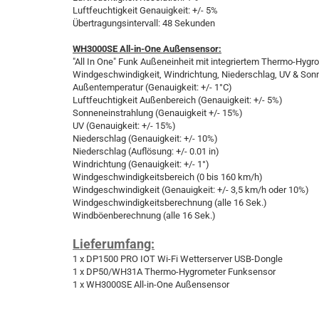
Luftfeuchtigkeit Genauigkeit: +/- 5%
Übertragungsintervall: 48 Sekunden
WH3000SE All-in-One Außensensor:
"All In One" Funk Außeneinheit mit integriertem Thermo-Hygr
Windgeschwindigkeit, Windrichtung, Niederschlag, UV & Son
Außentemperatur (Genauigkeit: +/- 1°C
)
Luftfeuchtigkeit Außenbereich (Genauigkeit: +/- 5%)
Sonneneinstrahlung (Genauigkeit +/- 15%)
UV (Genauigkeit: +/- 15%)
Niederschlag (Genauigkeit: +/- 10%)
Niederschlag (Auflösung: +/- 0.01 in)
Windrichtung (Genauigkeit: +/- 1°)
Windgeschwindigkeitsbereich (0 bis 160 km/h)
Windgeschwindigkeit (Genauigkeit: +/- 3,5 km/h oder 10%)
Windgeschwindigkeitsberechnung (alle 16 Sek.)
Windböenberechnung (alle 16 Sek.)
Lieferumfang:
1 x DP1500 PRO IOT Wi-Fi Wetterserver USB-Dongle
1 x DP50/WH31A Thermo-Hygrometer Funksensor
1 x WH3000SE All-in-One Außensensor