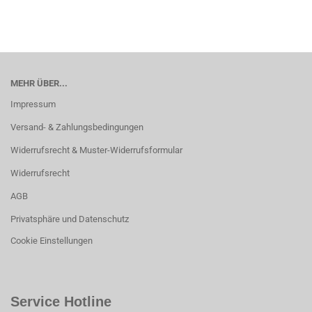
MEHR ÜBER...
Impressum
Versand- & Zahlungsbedingungen
Widerrufsrecht & Muster-Widerrufsformular
Widerrufsrecht
AGB
Privatsphäre und Datenschutz
Cookie Einstellungen
Service Hotline