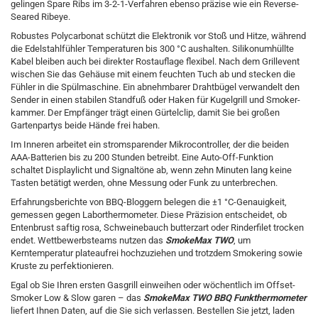
gelingen Spare Ribs im 3-2-1-Verfahren ebenso präzise wie ein Reverse-
Seared Ribeye.
Robustes Polycarbonat schützt die Elektronik vor Stoß und Hitze, während
die Edelstahl­fühler Temperaturen bis 300 °C aushalten. Silikon­umhüllte
Kabel bleiben auch bei direkter Rost­auflage flexibel. Nach dem Grillevent
wischen Sie das Gehäuse mit einem feuchten Tuch ab und stecken die
Fühler in die Spülmaschine. Ein abnehmbarer Draht­­bügel verwandelt den
Sender in einen stabilen Standfuß oder Haken für Kugelgrill und Smoker­
kammer. Der Empfänger trägt einen Gürtel­clip, damit Sie bei großen
Garten­partys beide Hände frei haben.
Im Inneren arbeitet ein strom­sparender Mikro­controller, der die beiden
AAA-Batterien bis zu 200 Stunden betreibt. Eine Auto-Off-Funktion
schaltet Display­licht und Signal­töne ab, wenn zehn Minuten lang keine
Tasten betätigt werden, ohne Messung oder Funk zu unterbrechen.
Erfahrungs­berichte von BBQ-Bloggern belegen die ±1 °C-Genauigkeit,
gemessen gegen Labor­thermo­meter. Diese Präzision entscheidet, ob
Entenbrust saftig rosa, Schweinebauch butterzart oder Rinderfilet trocken
endet. Wettbewerbs­teams nutzen das
SmokeMax TWO
, um
Kerntemperatur plateaufrei hochzuziehen und trotzdem Smokering sowie
Kruste zu perfektionieren.
Egal ob Sie Ihren ersten Gasgrill einweihen oder wöchentlich im Offset-
Smoker Low & Slow garen – das
SmokeMax TWO BBQ Funkthermometer
liefert Ihnen Daten, auf die Sie sich verlassen. Bestellen Sie jetzt, laden