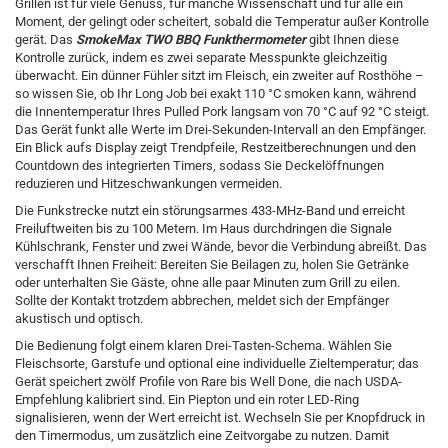
Grillen ist für viele Genuss, für manche Wissenschaft und für alle ein
Moment, der gelingt oder scheitert, sobald die Temperatur außer Kontrolle
gerät. Das
SmokeMax TWO BBQ Funkthermometer
gibt Ihnen diese
Kontrolle zurück, indem es zwei separate Messpunkte gleichzeitig
überwacht. Ein dünner Fühler sitzt im Fleisch, ein zweiter auf Rosthöhe –
so wissen Sie, ob Ihr Long Job bei exakt 110 °C smoken kann, während
die Innen­temperatur Ihres Pulled Pork langsam von 70 °C auf 92 °C steigt.
Das Gerät funkt alle Werte im Drei-Sekunden-Intervall an den Empfänger.
Ein Blick aufs Display zeigt Trend­pfeile, Restzeit­berechnungen und den
Countdown des integrierten Timers, sodass Sie Deckel­öffnungen
reduzieren und Hitze­schwankungen vermeiden.
Die Funk­strecke nutzt ein störungs­armes 433-MHz-Band und erreicht
Freiluftweiten bis zu 100 Metern. Im Haus durchdringen die Signale
Kühlschrank, Fenster und zwei Wände, bevor die Verbindung abreißt. Das
verschafft Ihnen Freiheit: Bereiten Sie Beilagen zu, holen Sie Getränke
oder unterhalten Sie Gäste, ohne alle paar Minuten zum Grill zu eilen.
Sollte der Kontakt trotzdem abbrechen, meldet sich der Empfänger
akustisch und optisch.
Die Bedienung folgt einem klaren Drei-Tasten-Schema. Wählen Sie
Fleisch­sorte, Garstufe und optional eine individuelle Ziel­temperatur; das
Gerät speichert zwölf Profile von Rare bis Well Done, die nach USDA-
Empfehlung kalibriert sind. Ein Piepton und ein roter LED-Ring
signalisieren, wenn der Wert erreicht ist. Wechseln Sie per Knopfdruck in
den Timer­modus, um zusätzlich eine Zeitvorgabe zu nutzen. Damit