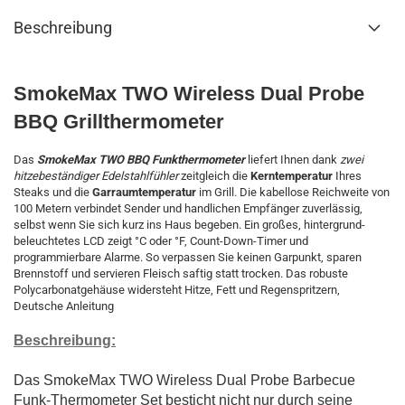
Beschreibung
SmokeMax TWO Wireless Dual Probe
BBQ Grillthermometer
Das
SmokeMax TWO BBQ Funkthermometer
liefert Ihnen dank
zwei
hitze­beständiger Edelstahl­fühler
zeitgleich die
Kerntemperatur
Ihres
Steaks und die
Garraum­temperatur
im Grill. Die kabellose Reichweite von
100 Metern verbindet Sender und handlichen Empfänger zuverlässig,
selbst wenn Sie sich kurz ins Haus begeben. Ein großes, hintergrund­
beleuchtetes LCD zeigt °C oder °F, Count-Down-Timer und
programmierbare Alarme. So verpassen Sie keinen Garpunkt, sparen
Brennstoff und servieren Fleisch saftig statt trocken. Das robuste
Polycarbonat­gehäuse widersteht Hitze, Fett und Regen­spritzern,
Deutsche Anleitung
Beschreibung:
Das SmokeMax TWO Wireless Dual Probe Barbecue
Funk-Thermometer Set besticht nicht nur durch seine